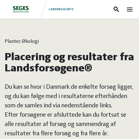
LANDBRUGSINFO
Søg
Nav
Log
Fjerkræ
Planter, Økologi
ind
Grise
Forside
Placering og resultater fra
Heste
Fjerkræ
Landsforsøgene®
Jura
Grise
Du kan se hvor i Danmark de enkelte forsøg ligger,
og du kan følge med i resultaterne efterhånden
Kvæg
Heste
som de samles ind via nedenstående links.
Efter forsøgene er afsluttede kan du fortsat se
Natur
Jura
alle resultater af forsøg og sammendrag af
resultater fra flere forsøg og fra flere år.