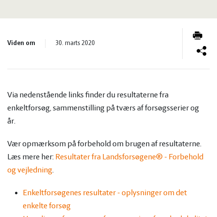
og
Planter
Kvæg
vandmiljø
Økologi
Natur
Viden om
30. marts 2020
Økonomi
og
Planter
og
Øvrige
vandmiljø
Økologi
Via nedenstående links finder du resultaterne fra
enkeltforsøg, sammenstilling på tværs af forsøgsserier og
ledelse
dyr
Økonomi
år.
Vær opmærksom på forbehold om brugen af resultaterne.
og
Øvrige
Læs mere her:
Resultater fra Landsforsøgene® - Forbehold
og vejledning
.
ledelse
dyr
Enkeltforsøgenes resultater - oplysninger om det
enkelte forsøg